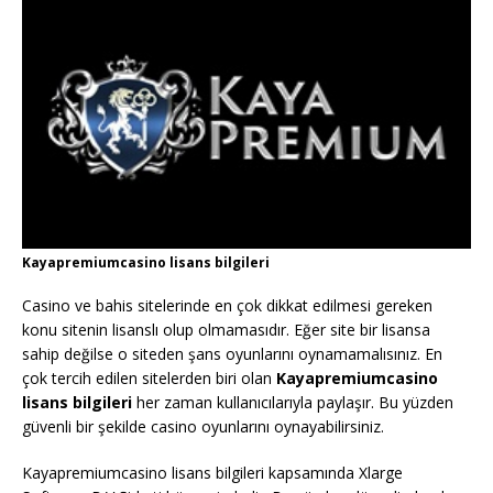
Kayapremiumcasino lisans bilgileri
Casino ve bahis sitelerinde en çok dikkat edilmesi gereken
konu sitenin lisanslı olup olmamasıdır. Eğer site bir lisansa
sahip değilse o siteden şans oyunlarını oynamamalısınız. En
çok tercih edilen sitelerden biri olan
Kayapremiumcasino
lisans bilgileri
her zaman kullanıcılarıyla paylaşır. Bu yüzden
güvenli bir şekilde casino oyunlarını oynayabilirsiniz.
Kayapremiumcasino lisans bilgileri
kapsamında Xlarge