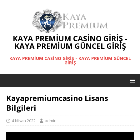
KAYA PREMIUM CASINO GIRIŞ -
KAYA PREMIUM GÜNCEL GIRIŞ
KAYA PREMIUM CASINO GIRIŞ - KAYA PREMIUM GÜNCEL
GIRIŞ
Kayapremiumcasino Lisans
Bilgileri
4 Nisan 2022
admin