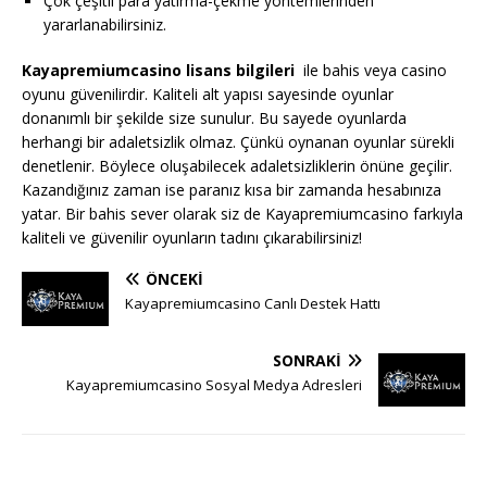
Çok çeşitli para yatırma-çekme yöntemlerinden
yararlanabilirsiniz.
Kayapremiumcasino lisans bilgileri
ile bahis veya casino
oyunu güvenilirdir. Kaliteli alt yapısı sayesinde oyunlar
donanımlı bir şekilde size sunulur. Bu sayede oyunlarda
herhangi bir adaletsizlik olmaz. Çünkü oynanan oyunlar sürekli
denetlenir. Böylece oluşabilecek adaletsizliklerin önüne geçilir.
Kazandığınız zaman ise paranız kısa bir zamanda hesabınıza
yatar. Bir bahis sever olarak siz de Kayapremiumcasino farkıyla
kaliteli ve güvenilir oyunların tadını çıkarabilirsiniz!
ÖNCEKI
Kayapremiumcasino Canlı Destek Hattı
SONRAKI
Kayapremiumcasino Sosyal Medya Adresleri